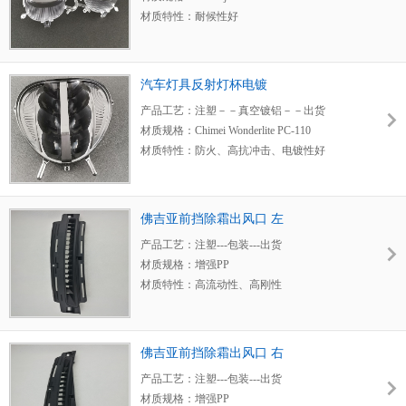
生产厂家： MK官方网站
材质特性：耐候性好
生产工艺：干燥--注塑--检查---包装
最高精度：
模仁材质：420S
模仁硬度：45-52HRC
汽车灯具反射灯杯电镀
模具寿命：100万次
产品工艺：注塑－－真空镀铝－－出货
单组模具日产能：2000
材质规格：Chimei Wonderlite PC-110
生产厂家： MK官方网站
材质特性：防火、高抗冲击、电镀性好
生产工艺：干燥--注塑--检查---包装
最高精度：
模仁材质：420S
模仁硬度：45-52HRC
佛吉亚前挡除霜出风口 左
模具寿命：100万次
产品工艺：注塑---包装---出货
单组模具日产能：2000
材质规格：增强PP
生产厂家： MK官方网站
材质特性：高流动性、高刚性
生产工艺：干燥--注塑---检查---真空双面镀铝--
最高精度：
-检查---包装
模仁材质：420S
模仁硬度：45-52HRC
佛吉亚前挡除霜出风口 右
模具寿命：100万次
产品工艺：注塑---包装---出货
单组模具日产能：2000
材质规格：增强PP
生产厂家： MK官方网站