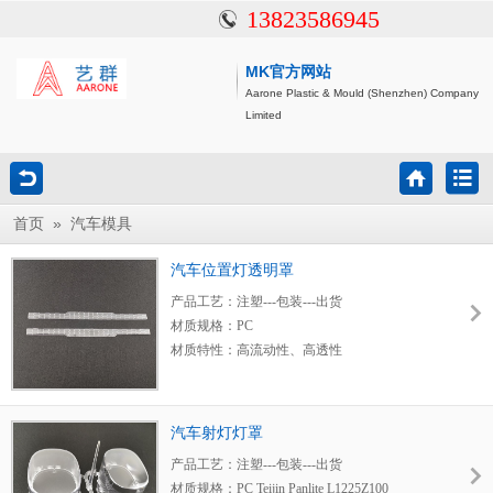
13823586945
MK官方网站
Aarone Plastic & Mould (Shenzhen) Company
Limited
»
首页
汽车模具
汽车位置灯透明罩
产品工艺：注塑---包装---出货
材质规格：PC
材质特性：高流动性、高透性
最高精度：
模仁材质：420S
模仁硬度：45-52HRC
汽车射灯灯罩
模具寿命：100万次
产品工艺：注塑---包装---出货
单组模具日产能：2000
材质规格：PC Teijin Panlite L1225Z100