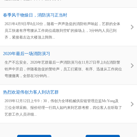
春季风干物燥日，消防演习正当时
2021年4月9日早8点10分，随着一声声急促的消防铃声响起，艺群的全体
员工快速有序弯腰从工作岗位疏散到空旷的操场上，3分钟内人员已到
齐，紧接着左边大楼顶上阵阵...
2020年最后一场消防演习
生产不忘安全。2020年艺群最后一声消防演习在11月27日早上8点消防警
铃声中开启，伴随着急促的警铃声，员工们紧张、有序、迅速从工作岗位
弯腰撤离，全部在3分钟内...
热烈欢迎伟创力客人到访艺群
2019年12月12日上午9：30，伟创力全球机械供应链管理总监Mr.Yong及
三位全球采购、报价经理一行四人如约来到艺群考察，四位客人在听取了
艺群工作人员详细...