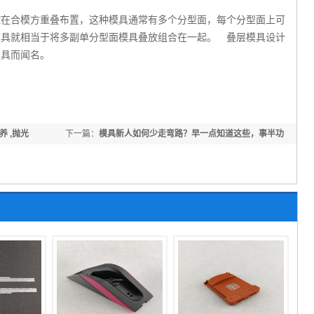
腔在合模方重叠布置，这种模具通常有多个分型面，每个分型面上可
模具就相当于将多副单分型面模具叠放组合在一起。
叠层模具设计
模具而闻名。
 ,抛光
下一篇：
模具新人如何少走弯路？早一点知道这些，事半功
倍！