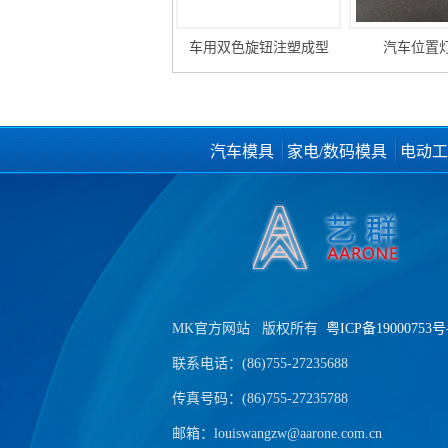
车用双色旋钮注塑成型
汽车位置
汽车模具
家电/数码模具
电动工
MK官方网站 版权所有
粤ICP备19000753号
联系电话：(86)755-27235688
传真号码：(86)755-27235788
邮箱：louiswangzw@aarone.com.cn