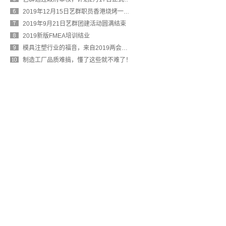
2019年12月15日艺群职员香港烧烤一日游
2019年9月21日艺群团建活动圆满结束
2019新版FMEA培训结业
模具注塑行业的福音，来自2019两会的总理报告（附报告简版）
制造工厂品质难搞，懂了这些就不难了！