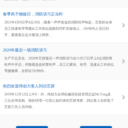
春季风干物燥日，消防演习正当时
2021年4月9日早8点10分，随着一声声急促的消防铃声响起，艺群的全体
员工快速有序弯腰从工作岗位疏散到空旷的操场上，3分钟内人员已到
齐，紧接着左边大楼顶上阵阵...
2020年最后一场消防演习
生产不忘安全。2020年艺群最后一声消防演习在11月27日早上8点消防警
铃声中开启，伴随着急促的警铃声，员工们紧张、有序、迅速从工作岗位
弯腰撤离，全部在3分钟内...
热烈欢迎伟创力客人到访艺群
2019年12月12日上午9：30，伟创力全球机械供应链管理总监Mr.Yong及
三位全球采购、报价经理一行四人如约来到艺群考察，四位客人在听取了
艺群工作人员详细...