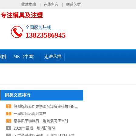
收藏本站
|
在线留言
|
联系艺群
,专注模具及注塑
全国服务热线
13823586945
案例
MK（中国）
走进艺群
同类文章排行
热烈祝贺公司更换国际知名审核机构NQA并获审核通过
一周暂停后深圳重启
春季风干物燥日，消防演习正当时
2020年最后一场消防演习
艺群通过政府审核，计划2月17日正式复工