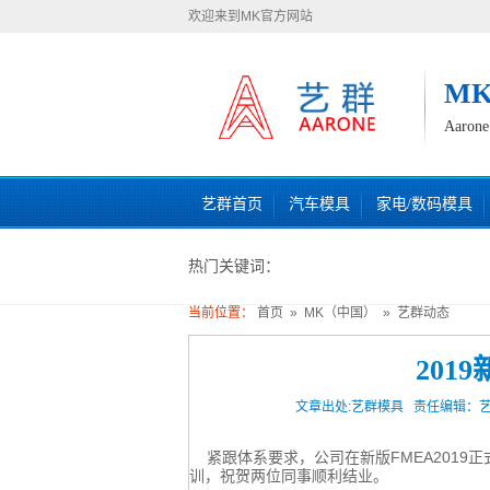
欢迎来到MK官方网站
M
Aarone
艺群首页
汽车模具
家电/数码模具
联系我们
热门关键词：
当前位置：
首页
»
MK（中国）
»
艺群动态
201
文章出处:艺群模具 责任编辑：艺群
紧跟体系要求，公司在新版FMEA2019
训，祝贺两位同事顺利结业。