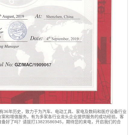
有36年历史，致力于为汽车、电动工具、家电及数码和医疗设备行业
方案和增值服务。有为多家各行业龙头企业提供服务的成功经验。客
好了吗？请拔打13823586945，期待您的来电，开启我们的合