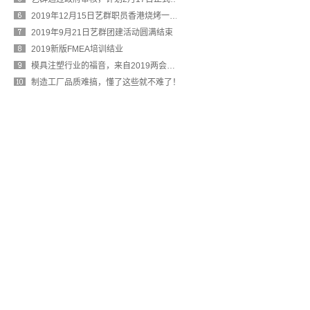
2019年12月15日艺群职员香港烧烤一日游
2019年9月21日艺群团建活动圆满结束
2019新版FMEA培训结业
模具注塑行业的福音，来自2019两会的总理报告（附报告简版）
制造工厂品质难搞，懂了这些就不难了！