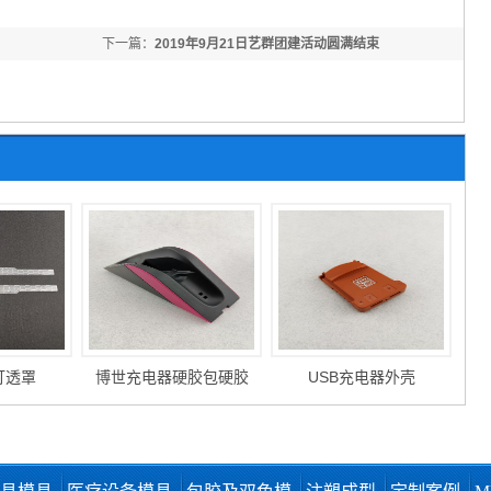
下一篇：
2019年9月21日艺群团建活动圆满结束
灯透罩
博世充电器硬胶包硬胶
USB充电器外壳