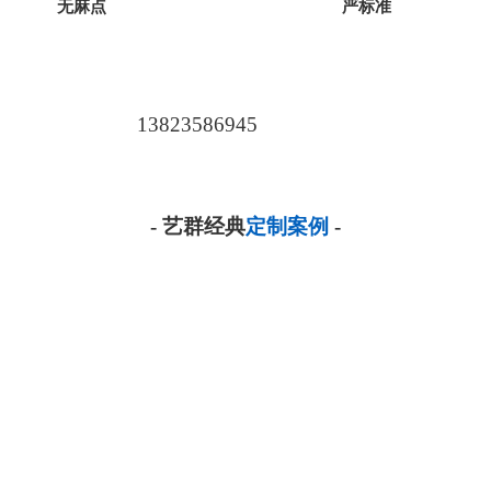
无麻点
严标准
13823586945
立即咨询
全汁机过滤网
- 艺群经典
定制案例
-
汽车模具
家电/数码
电动工具
医疗设备
博世充电器硬胶包硬胶
光栅尺激光测距仪透明导光板模具制造与