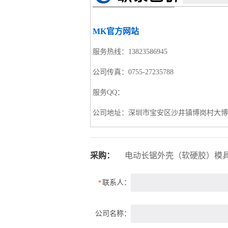
MK官方网站
服务热线：13823586945
公司传真：0755-27235788
服务
公司地址：深圳市宝安区沙井镇博岗村大博
采购：
电动长锯外壳（软硬胶）模
联系人：
*
公司名称：