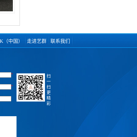
K（中国）
走进艺群
联系我们
*
扫
一
*
扫
更
精
彩