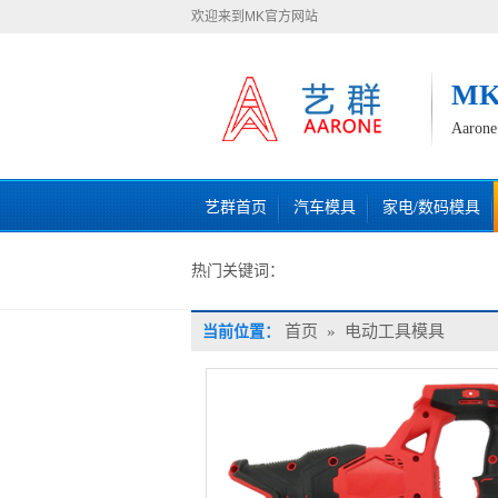
欢迎来到MK官方网站
M
Aarone
艺群首页
汽车模具
家电/数码模具
联系我们
热门关键词：
首页
»
电动工具模具
当前位置：