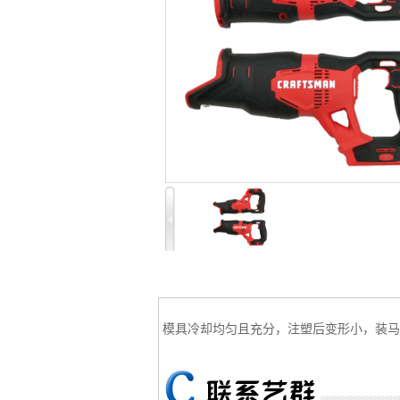
模具冷却均匀且充分，注塑后变形小，装马