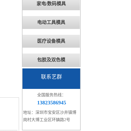
家电/数码模具
电动工具模具
医疗设备模具
包胶及双色模
联系艺群
全国服务热线：
13823586945
地址：深圳市宝安区沙井镇博
岗村大博工业区环鎮路2号