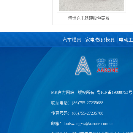
博世充电器硬胶包硬胶
汽车模具
家电/数码模具
电动工
MK官方网站 版权所有
粤ICP备19000753号
联系电话：(86)755-27235688
传真号码：(86)755-27235788
邮箱：louiswangzw@aarone.com.cn