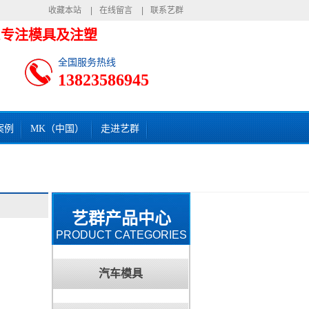
收藏本站
|
在线留言
|
联系艺群
,专注模具及注塑
全国服务热线
13823586945
案例
MK（中国）
走进艺群
艺群产品中心
PRODUCT CATEGORIES
汽车模具